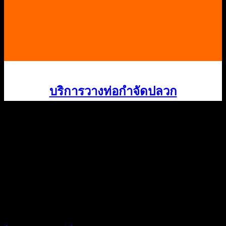
บริการวางท่อกำจัดปลวก
บริษัทชิลด์เทค “เรามุ่งมั่น ทำทุกอย่าง ให้
คุณวางใจ”