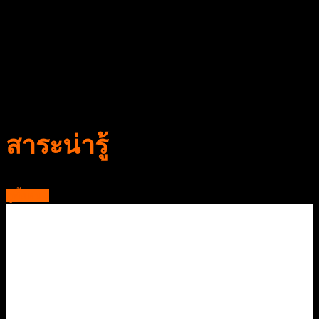
สาขาหัวหิน ชะอำ แถวแยกบางควาย
032 409 646 , 081 537 9789
สาระน่ารู้
ดูทั้งหมด