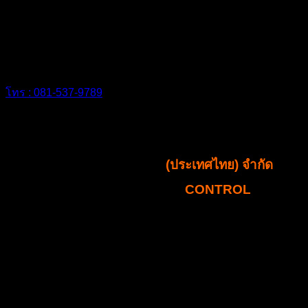
สำรวจพื้นที่ ได้ฟรีไม่มีค่าใช้จ่าย โทรหา
เราเลย
โทร : 081-537-9789
บริษัท ซิลด์เทค เซอร์วิส
(ประเทศไทย) จำกัด
SHiELDTECH PEST
CONTROL
ได้รับอนุญาตให้ดำเนินกิจการ กำจัดปลวก กำจัดแมลง
และสัตว์รบกวน ตั้งแต่ปี พ.ศ. 2554 ก่อตั้งโดยคณะผู้บิร
หาร ที่มีประสบการณ์อันยาวนาน “ด้านงานบริการก่อน
และหลังการขาย” ประสบการณ์การทำงานมากกว่า 10 ปี