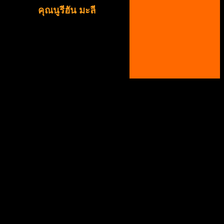
คุณนูรีฮัน มะลี
เจ้าหน้าที่ลูกค้าสัมพันธ์
(สาขาภูเก็ต)