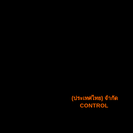
บริษัท ซิลด์เทค เซอร์วิส
(ประเทศไทย) จำกัด
SHiELDTECH PEST
CONTROL
ได้รับอนุญาตให้ดำเนินกิจการ กำจัดปลวก กำจัดแมลงและ
สัตว์รบกวน ตั้งแต่ปี พ.ศ. 2554 ก่อตั้งโดยคณะผู้บิรหาร ที่มี
ประสบการณ์อันยาวนาน “ด้านงานบริการก่อน และหลังการ