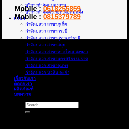
บริการกำจัดแมลงสาบ
Mobile :
0618255859
บริการกำจัดตัวเรือดเห็บหมัดผึ้ง
Mobile :
0815379789
สาขา
กำจัดปลวก สาขาภูเก็ต
กำจัดปลวก สาขากระบี่
กำจัดปลวก สาขาสุราษฏร์ธานี
กำจัดปลวก สาขาสมุย
กำจัดปลวก สาขาหาดใหญ่-สงขลา
กำจัดปลวก สาขานครศรีธรรมราช
กำจัดปลวก สาขาชุมพร
กำจัดปลวก หัวหิน ชะอำ
เกี่ยวกับเรา
ติดต่อเรา
ผลิตภัณฑ์
บทความ
Search
for: