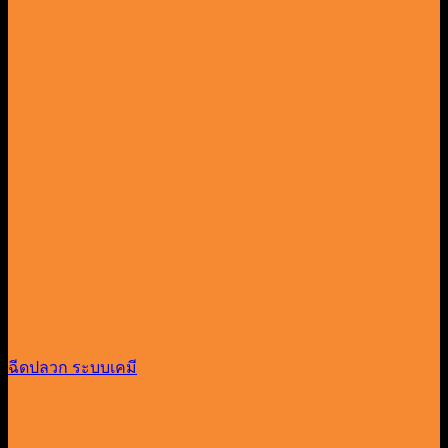
ฉีดปลวก ระบบเคมี