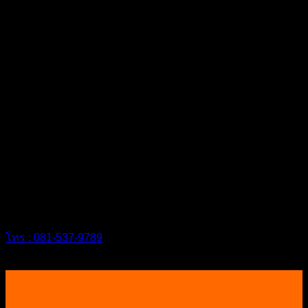
#กำจัดปลวกสุราษฎร์ #ฉีดปลวก #กำจัดปลวกหาดใหญ่ #กำจัด
ปลวกสงขลา #กำจัดปลวกนครศรี #กำจัดปลวกชุมพร #กำจัด
ปลวกสงขลา #samuipestcontrol #กำจัดปลวกหัวหิน #กำจัด
ปลวกชะอำ
บริษัทชิลด์เทค “เรามุ่งมั่น ทำทุกอย่าง ให้
คุณวางใจ”
โทร : 081-537-9789