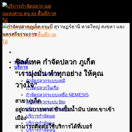
Skip
to
content
ชิลด์เทค กำจัดปลวก ภูเก็ต
หน้าแรก
บริการ
“เรามุ่งมั่น ทำทุกอย่าง ให้คุณ
บริการกำจัดปลวก
กำจัดปลวกระบบเคมี
วางใจ”
กำจัดปลวกในเรือ
กำจัดปลวกระบบเหยื่อ NEMESIS
สาขาภูเก็ต
กำจัดปลวกระบบ Bio
อยู่ถนนบายพาส ข้างปั้มน้ำมัน ปตท.ขาเข้า
บริการวางท่อกำจัดปลวก
บริการกำจัดมด
เมือง
บริการกำจัดยุง
สามารถติดต่อใช้บริการได้ที่เบอร์
บริการกำจัดหนู