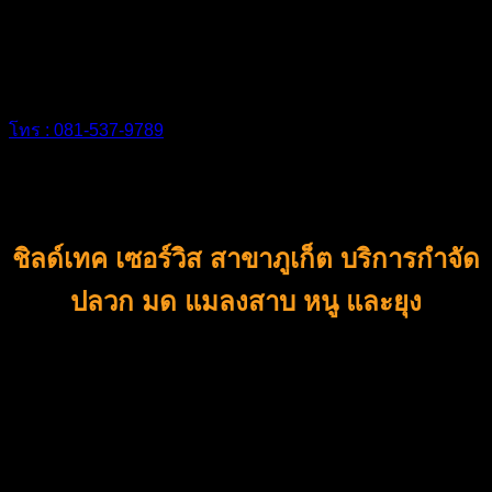
วิเคราะห์ปัญหา
โทร : 081-537-9789
ชิลด์เทค เซอร์วิส สาขาภูเก็ต
บริการกำจัด
ปลวก มด แมลงสาบ หนู และยุง
สำหรับพื้นที่จังหวัดภูเก็ตโดยเฉพาะ
สำหรับลูกค้าท่านไหนที่พบกับปัญหากวนใจยอดฮิตสำหรับ
เจ้าของบ้าน ไม่ว่าจะเป็นปัญหา ปลวก มด หนู แมลง ขึ้นบ้าน ซึ่ง
ปัญหาเหล่านี้ เป็นอีกหนึ่งปัญหาสำหรับผู้อยู่อาศัย เป็นปัญหา