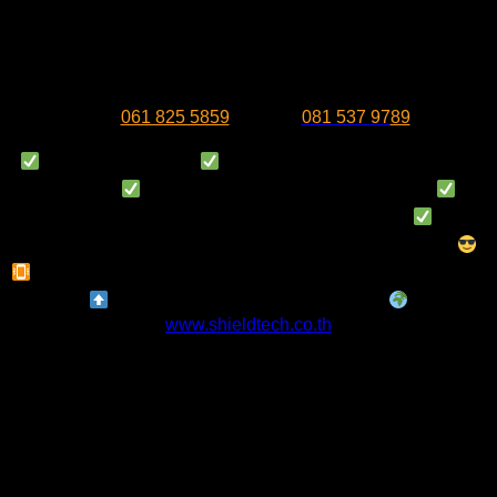
เซอร์วิส ซึ่งให้บริการกำจัดปลวก แมลง สามารถติดต่อสาขา
พื้นที่ตามรายละเอียดข้อมูลการติดต่อที่ปรากฏบนหน้าเว็บไซต์
ได้เลย และสำหรับพื้นที่จังหวัดภูเก็ต หรือลูกค้าที่กำลังมองหาผู้
ให้บริการหรือบริษัท
กำจัดปลวก ภูเก็ต
สามารถติดต่อได้เลยที่
เบอร์
061 825 5859
มือถือ :
081 537 97
89
มั่นใจไปกับชิลด์เทค
มั่นใจมีเอกสารรับรองสารเคมีจาก
หน่วยงาน
พนักงานทุกคนผ่านการฉีดวัคซีนโควิด
พนักงานทุกคนผ่านการฝึกอบรมตามมาตรฐานบริษัท
บริษัท
มีให้เลือกใช้บริการ 7 สาขา ภาคใต้ ไม่มีโกงลูกค้าแน่นอน
สอบถามราคาโทรหาเราสิค่ะ ประเมินหน้างาน ฟรี ทุกสาขา
”เรามุ่งมั่น ทำทุกอย่าง ให้คุณวางใจ”
www.shieldtech.co.th
#วางท่อกำจัดปลวกภูเก็ต #บริษัทกำจัดปลวกภูเก็ต #บริษัทกำจัด
ปลวกกระบี่ #บริษัทกำจัดปลวกพังงา #บริษัทกำจัดแมลงภูเก็ต
#กำจัดปลวกภูเก็ต #กำจัดปลวก #กำจัดปลวกกกระบี่ #กำจัด
ปลวกพังงา #กำจัดแมลงรบกวน #กำจัดปลวกเขาหลัก #กำจัด
หนูภูเก็ต #pestcontrolphuket #pestcontrolkrabi #กำจัดปลวก
เกาะสมุย #กำจัดปลวกสุราษฎร์ธานี #pestcontrolsuratthani