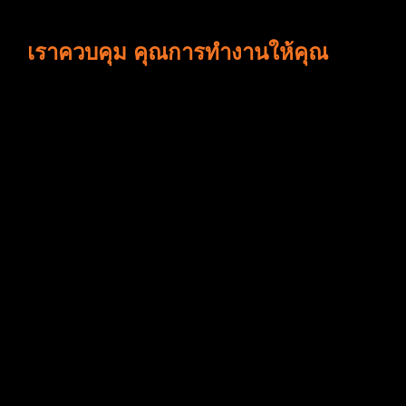
เราควบคุม คุณการทำงานให้คุณ
ทางบริษัทมีหลายระบบเข้ามาควบคุม
การทำงาน
เพื่อให้บริการของเราเป็นไปตาม
มาตรฐาน
และแก้ไขปัญหาให้กับท่าน