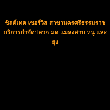
ชิลด์เทค เซอร์วิส
สาขานครศรีธรรมราช
บริการกำจัดปลวก มด แมลงสาบ หนู และ
ยุง
สำหรับพื้นที่จังหวัดนครศรีธรรมราชโดย
เฉพาะ
สำหรับลูกค้าท่านไหนที่พบกับปัญหากวนใจยอดฮิตสำหรับ
เจ้าของบ้าน ไม่ว่าจะเป็นปัญหา ปลวก มด หนู แมลง ขึ้นบ้าน ซึ่ง
ปัญหาเหล่านี้ เป็นอีกหนึ่งปัญหาสำหรับผู้อยู่อาศัย เป็นปัญหา
กวนใจที่เจ้าของบ้านหลาย ๆ ท่านไม่อยากให้เกิด ซึ่งจะนำผลเสีย
หายมาสู่บ้านอย่างประเมินค่าไม่ได้ โดยเฉพาะปัญหาปลวกกิน
บ้าน เป็นปัญหายอดฮิตอันดับ 1 ที่เจ้าของบ้านทุก ๆ ท่าน จะต้อง