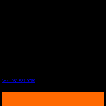
#กำจัดปลวกสุราษฎร์ #ฉีดปลวก #กำจัดปลวกหาดใหญ่ #กำจัด
ปลวกสงขลา #กำจัดปลวกนครศรี #กำจัดปลวกชุมพร #กำจัด
ปลวกสงขลา #samuipestcontrol #กำจัดปลวกหัวหิน #กำจัด
ปลวกชะอำ
บริษัทชิลด์เทค “เรามุ่งมั่น ทำทุกอย่าง ให้
คุณวางใจ”
โทร : 081-537-9789