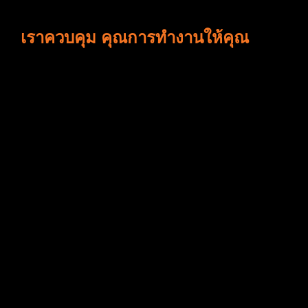
เราควบคุม คุณการทำงานให้คุณ
ทางบริษัทมีหลายระบบเข้ามาควบคุม
การทำงาน
เพื่อให้บริการของเราเป็นไปตาม
มาตรฐาน
และแก้ไขปัญหาให้กับท่าน