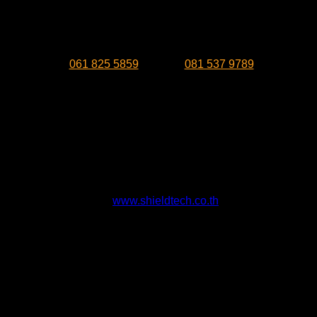
ติดต่อที่ปรากฏบนหน้าเว็บไซต์ได้เลย และสำหรับพื้นที่จังหวัด
นครศรีธรรมราช หรือลูกค้าที่กำลังมองหาผู้ให้บริการหรือ
บริษัท
กำจัดปลวก นครศรี
สามารถติดต่อได้เลยที่เบอร์ โทรศัพท์
:
061 825 5859
มือถือ :
081 537 9789
✅ มั่นใจไปกับชิลด์เทค ✅มั่นใจมีเอกสารรับรองสารเคมีจาก
หน่วยงาน ✅ พนักงานทุกคนผ่านการฉีดวัคซีนโควิด✅ พนักงาน
ทุกคนผ่านการฝึกอบรมตามมาตรฐานบริษัท✅ บริษัทมีให้เลือก
ใช้บริการ 8 สาขา ภาคใต้ ไม่มีโกงลูกค้าแน่นอน😎 📳 สอบถาม
ราคาโทรหาเราสิค่ะ ประเมินหน้างาน ฟรี ทุกสาขา
⬆️”เรามุ่งมั่น ทำทุกอย่าง ให้คุณวางใจ”
🌍
www.shieldtech.co.th
#วางท่อกำจัดปลวกภูเก็ต #บริษัทกำจัดปลวกภูเก็ต #บริษัทกำจัด
ปลวกกระบี่ #บริษัทกำจัดปลวกพังงา #บริษัทกำจัดแมลงภูเก็ต
#กำจัดปลวกภูเก็ต #กำจัดปลวก #กำจัดปลวกกกระบี่ #กำจัด
ปลวกพังงา #กำจัดแมลงรบกวน #กำจัดปลวกเขาหลัก #กำจัด
หนูภูเก็ต #pestcontrolphuket #pestcontrolkrabi #กำจัดปลวก
เกาะสมุย #กำจัดปลวกสุราษฎร์ธานี #pestcontrolsuratthani