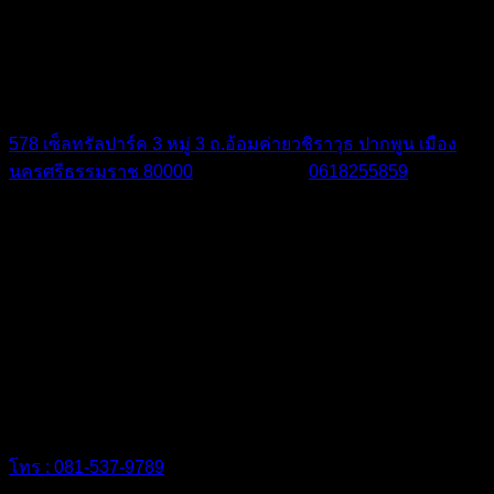
สาขานครศรีธรรมราช
578 เซ็ลทรัลปาร์ค 3 หมู่ 3 ถ.อ้อมค่ายวชิราวุธ ปากพูน เมือง
นครศรีธรรมราช 80000
075 450 440 ,
0618255859
info@shieldtech.co.th
สำรวจฟรีไม่มีค่าใช้จ่ายประเมินราคาเพื่อ
วิเคราะห์ปัญหา
โทร : 081-537-9789