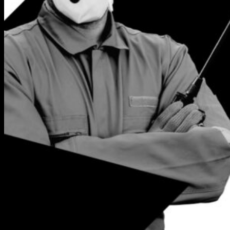
บริการกำจัดแมลงสาบ
บริการกำจัดตัวเรือดเห็บหมัดผึ้ง
สาขา
กำจัดปลวก สาขาภูเก็ต
กำจัดปลวก สาขากระบี่
กำจัดปลวก สาขาสุราษฏร์ธานี
กำจัดปลวก สาขาสมุย
กำจัดปลวก สาขาหาดใหญ่-สงขลา
กำจัดปลวก สาขานครศรีธรรมราช
กำจัดปลวก สาขาชุมพร
กำจัดปลวก หัวหิน ชะอำ
เกี่ยวกับเรา
ติดต่อเรา
ผลิตภัณฑ์
บทความ
Search
for: