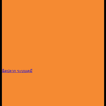
ฉีดปลวก ระบบเคมี