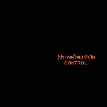
บริษัท ซิลด์เทค เซอร์วิส
(ประเทศไทย) จำกัด
SHiELDTECH PEST
CONTROL
ได้รับอนุญาตให้ดำเนินกิจการ กำจัดปลวก กำจัดแมลงและ
สัตว์รบกวน ตั้งแต่ปี พ.ศ. 2554 ก่อตั้งโดยคณะผู้บิรหาร ที่มี
ประสบการณ์อันยาวนาน “ด้านงานบริการก่อน และหลังการ
ขาย” ประสบการณ์การทำงานมากกว่า 10 ปี ทำให้เราทราบ
ว่าการทำงานบริการ กำจัดปลวก และสัตว์รบกวนเพียงความรู้
เรื่องเคมีเพียงอย่างเดียว ไม่เพียงพอต้องมีการบริหารและจัดการ