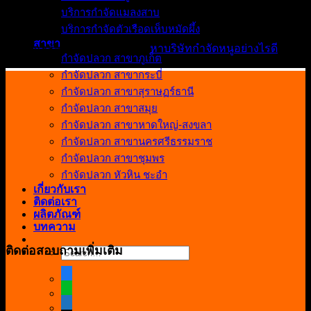
บริการกำจัดแมลงสาบ
ความเห็นล่าสุด
บริการกำจัดตัวเรือดเห็บหมัดผึ้ง
สาขา
กุลธัช เหลืองธีรนาท
บน
หาบริษัทกำจัดหนูอย่างไรดี
กำจัดปลวก สาขาภูเก็ต
กำจัดปลวก สาขากระบี่
กำจัดปลวก สาขาสุราษฏร์ธานี
กำจัดปลวก สาขาสมุย
กำจัดปลวก สาขาหาดใหญ่-สงขลา
กำจัดปลวก สาขานครศรีธรรมราช
กำจัดปลวก สาขาชุมพร
กำจัดปลวก หัวหิน ชะอำ
เกี่ยวกับเรา
ติดต่อเรา
ผลิตภัณฑ์
บทความ
ติดต่อสอบถามเพิ่มเติม
Search
for:
facebook
line
mobile