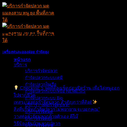
Skip
to
content
Tag Archives:
พ่นยุง
เครื่องพ่นละอองฝอย กำจัดยุง
หน้าแรก
การพ่นละอองฝอยเป็นหนึ่งในวิธีในการกำจัดยุง ณ ปัจจุบัน
บริการ
บริการกำจัดปลวก
เรื่องล่าสุด
กำจัดปลวกระบบเคมี
กำจัดปลวกในเรือ
Checklist: 5 จุดที่ต้องเช็คก่อนปิดร้าน เพื่อไล่หนูออก
กำจัดปลวกระบบเหยื่อ NEMESIS
ไปจากชีวิต
กำจัดปลวกระบบ Bio
เทสระบบท่อกำจัดปลวก สำคัญกว่าที่คิด!
บริการวางท่อกำจัดปลวก
สิ่งที่บริษัทกำจัดปลวกไม่พยายามจะบอกคุณ”
บริการกำจัดมด
วางท่อกำจัดปลวกด้วยตัวเอง ดีไม๊
บริการกำจัดยุง
วิธีป้องกันบ้านจากปลวก
บริการกำจัดหนู